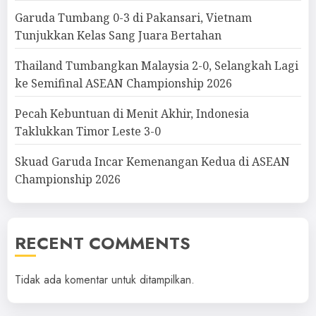
Garuda Tumbang 0-3 di Pakansari, Vietnam
Tunjukkan Kelas Sang Juara Bertahan
Thailand Tumbangkan Malaysia 2-0, Selangkah Lagi
ke Semifinal ASEAN Championship 2026
Pecah Kebuntuan di Menit Akhir, Indonesia
Taklukkan Timor Leste 3-0
Skuad Garuda Incar Kemenangan Kedua di ASEAN
Championship 2026
RECENT COMMENTS
Tidak ada komentar untuk ditampilkan.