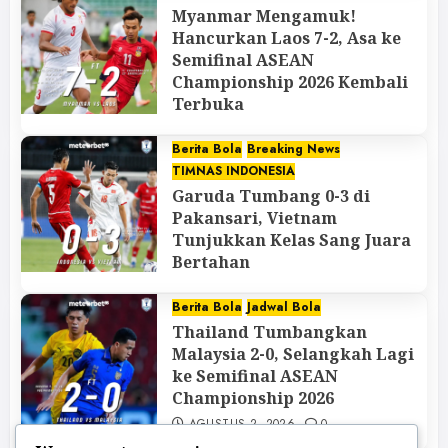
Myanmar Mengamuk!
Hancurkan Laos 7-2, Asa ke
Semifinal ASEAN
Championship 2026 Kembali
Terbuka
AGUSTUS 5, 2026
0
Berita Bola
Breaking News
TIMNAS INDONESIA
Garuda Tumbang 0-3 di
Pakansari, Vietnam
Tunjukkan Kelas Sang Juara
Bertahan
AGUSTUS 4, 2026
0
Berita Bola
Jadwal Bola
Thailand Tumbangkan
Malaysia 2-0, Selangkah Lagi
ke Semifinal ASEAN
Championship 2026
AGUSTUS 2, 2026
0