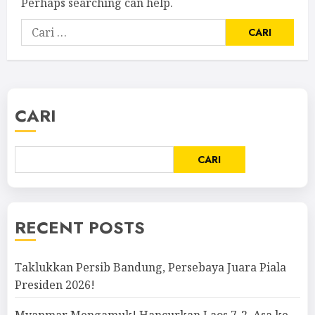
Perhaps searching can help.
Cari
untuk:
CARI
CARI
RECENT POSTS
Taklukkan Persib Bandung, Persebaya Juara Piala
Presiden 2026!