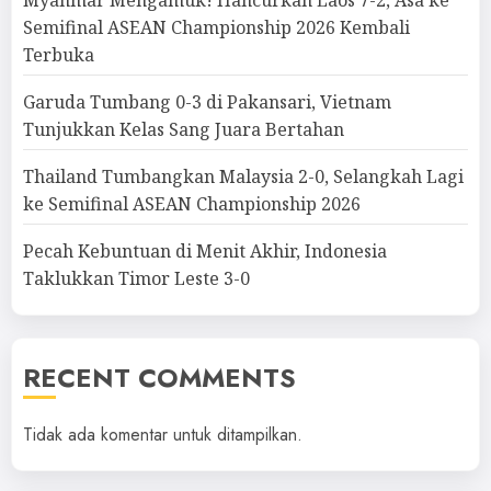
Myanmar Mengamuk! Hancurkan Laos 7-2, Asa ke
Semifinal ASEAN Championship 2026 Kembali
Terbuka
Garuda Tumbang 0-3 di Pakansari, Vietnam
Tunjukkan Kelas Sang Juara Bertahan
Thailand Tumbangkan Malaysia 2-0, Selangkah Lagi
ke Semifinal ASEAN Championship 2026
Pecah Kebuntuan di Menit Akhir, Indonesia
Taklukkan Timor Leste 3-0
RECENT COMMENTS
Tidak ada komentar untuk ditampilkan.