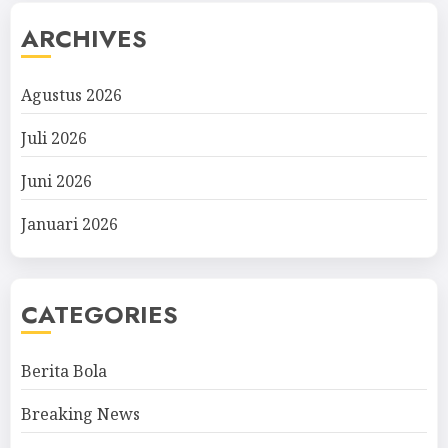
ARCHIVES
Agustus 2026
Juli 2026
Juni 2026
Januari 2026
CATEGORIES
Berita Bola
Breaking News